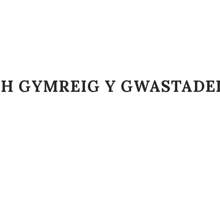
TH GYMREIG Y GWASTAD
Gogledd America yn Wymore, Nebraska, UDA