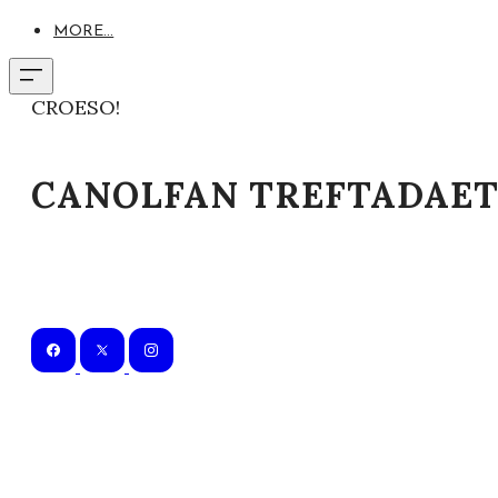
MORE...
CROESO!
CANOLFAN TREFTADAE
Dewch i ddarganfod hanes a diwylliant Cymry 